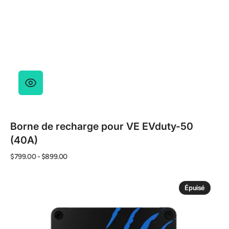
Borne de recharge pour VE EVduty-50
(40A)
Prix
$799.00
-
$899.00
habituel
Borne
de
Épuisé
Recharge
pour
VE
Grizzl-