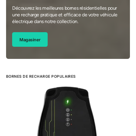
Découvrez les meilleures bornes résidentielles pour
une recharge pratique et efficace de votre véhicule
électrique dans notre collection.
Magasiner
BORNES DE RECHARGE POPULAIRES
Borne
de
recharge
pour
VE
EVduty-
50
(40A)