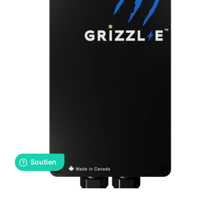
E
Classic
et
Smart
40A