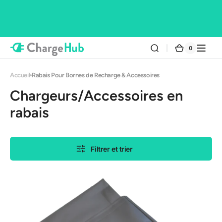
et
passer
au
contenu
0
0 article
Panier
Accueil
Rabais Pour Bornes de Recharge & Accessoires
Collection:
Chargeurs/Accessoires en
rabais
Filtrer et trier
Ecodome
protecteur
de
pistolet
pour