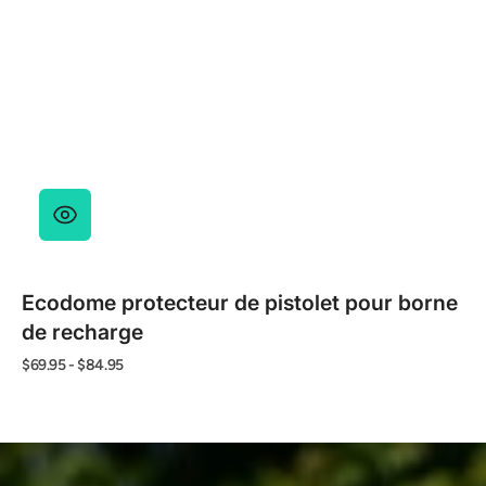
Ecodome protecteur de pistolet pour borne
de recharge
Prix
$69.95
-
$84.95
habituel