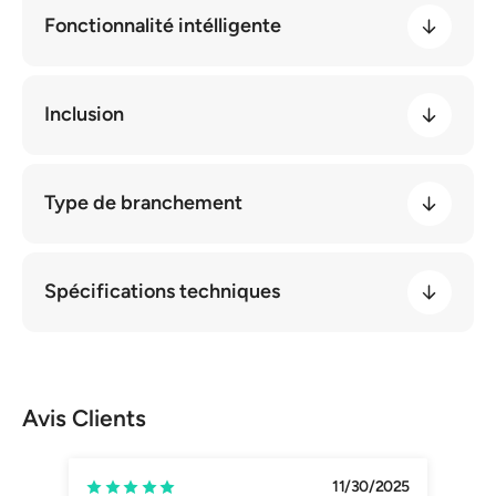
pour
pour
VE
VE
Fonctionnalité intélligente
Grizzl-
Grizzl-
E
E
Classic
Classic
et
et
Smart
Smart
Inclusion
40A
40A
Type de branchement
Spécifications techniques
Avis Clients
11/30/2025