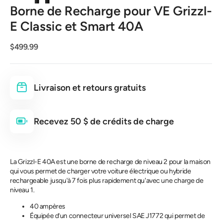
Borne de Recharge pour VE Grizzl-
E Classic et Smart 40A
Prix
$499.99
habituel
Livraison et retours gratuits
Recevez 50 $ de crédits de charge
La Grizzl-E 40A est une borne de recharge de niveau 2 pour la maison
qui vous permet de charger votre voiture électrique ou hybride
rechargeable jusqu'à 7 fois plus rapidement qu'avec une charge de
niveau 1.
40 ampères
Équipée d’un connecteur universel SAE J1772 qui permet de