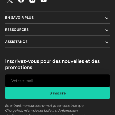
Twitter
Facebook
Instagram
YouTube
EN SAVOIR PLUS
RESSOURCES
ASSISTANCE
Inscrivez-vous pour des nouvelles et des
promotions
Votre
e-
mail
S'inscrire
En entrant mon adresse e-mail, je consens à ce que
ChargeHub m'envoie ses bulletins d'information