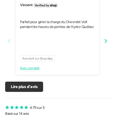
Vincent
Eric
Parfait pour gérer la charge du Chevrolet Volt
I like
pendant les heures de pointes de Hydro-Québec
Avis écrit sur Shop App
Avi
Avis complet
Avis
Lire plus d'avis
4.79 sur 5
Basé sur 14 avis