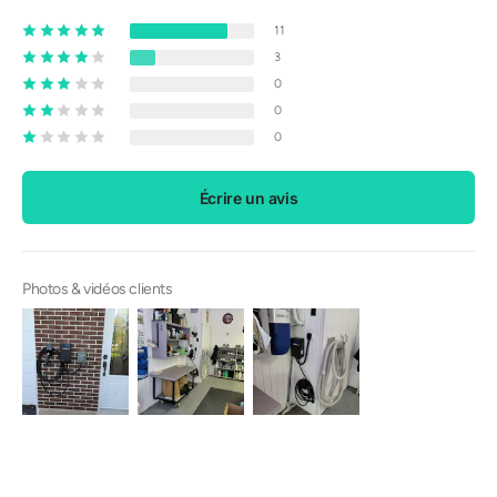
11
3
0
0
0
Écrire un avis
Photos & vidéos clients