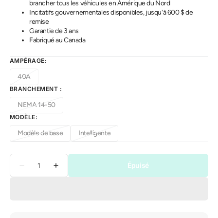
brancher tous les véhicules en Amérique du Nord
Incitatifs gouvernementales disponibles, jusqu'à 600 $ de
remise
Garantie de 3 ans
Fabriqué au Canada
AMPÉRAGE:
40A
Variante
BRANCHEMENT :
épuisée
ou
NEMA 14-50
indisponible
Variante
MODÈLE:
épuisée
ou
Modèle de base
Intelligente
indisponible
Variante
Variante
épuisée
épuisée
ou
ou
Quantité
indisponible
indisponible
Épuisé
Réduire
Augmenter
la
la
quantité
quantité
de
de
Borne
Borne
de
de
Recharge
Recharge