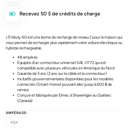
Recevez 50 $ de crédits de charge
L’EVduty-60 est une borne de recharge de niveau 2 pour la maison qui
vous permet de recharger plus rapidement votre voiture électrique ou
hybride rechargeable.
48 ampères
Équipée d’un connecteur universel SAE J1772 qui est
compatible avec plusieurs véhicules en Amérique du Nord
Garantie de 5 ans (3 ans sur le câble et le connecteur)
Incitatifs gouvernementales disponibles pour les modèles
connectés (Smart-Home) pouvant aller jusqu'à 600 $ de
remise
Conçue et fabriquée par Elmec à Shawinigan au Québec
(Canada)
AMPÉRAGE:
48A
Variante