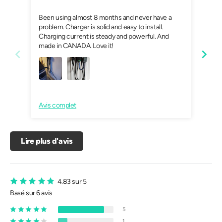
Been using almost 8 months and never have a
Exce
problem. Charger is solid and easy to install.
Charging current is steady and powerful. And
made in CANADA. Love it!
Avis complet
Avis
Lire plus d'avis
4.83 sur 5
Basé sur 6 avis
5
1