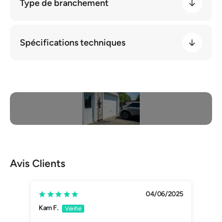
Type de branchement
Spécifications techniques
https://www.youtube.com/embed/CpSKc4SBYCg?
si=uTCRQIhY0bW08uMr
Avis Clients
04/06/2025
Kam F.
Mark