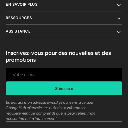
EN SAVOIR PLUS
RESSOURCES
ASSISTANCE
Inscrivez-vous pour des nouvelles et des
promotions
Votre
e-
mail
S'inscrire
En entrant mon adresse e-mail, je consens à ce que
ChargeHub m'envoie ses bulletins d'information
régulièrement. Je comprends que je peux retirer mon
consentement à tout moment.