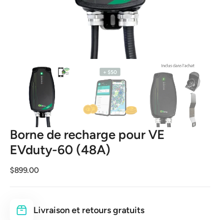
la
vue
de
la
galerie
Borne de recharge pour VE
EVduty-60 (48A)
Prix
$899.00
habituel
Livraison et retours gratuits